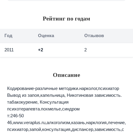
Рейтинг по годам
Год
Оценка
Отзывов
2011
+2
2
Описание
Кодирование-различные методики.нарколог,психиатор
Вывод из запоя,капельница, Никотиновая зависимость.
табакокурение, Консультация
психотерапевта.похмелье,синдром
т:246-50
46,www.veraplus.ru,алкоголизм,казань,нарклогия,лечение,
психиатор,запой,консультация,диспансер,зависимость,с