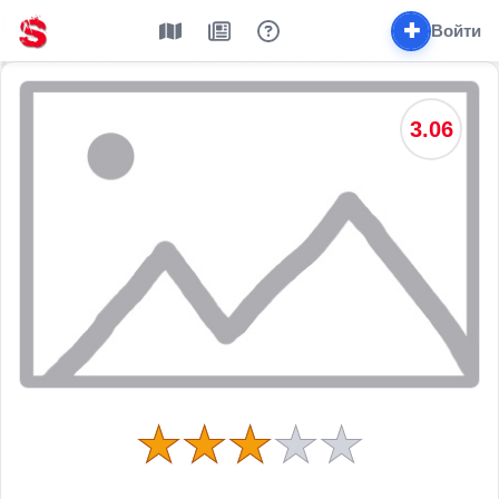
✚
Войти
3.06