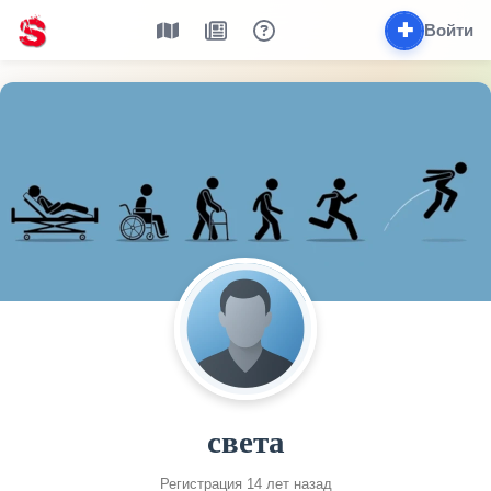
✚
Войти
света
Регистрация 14 лет назад