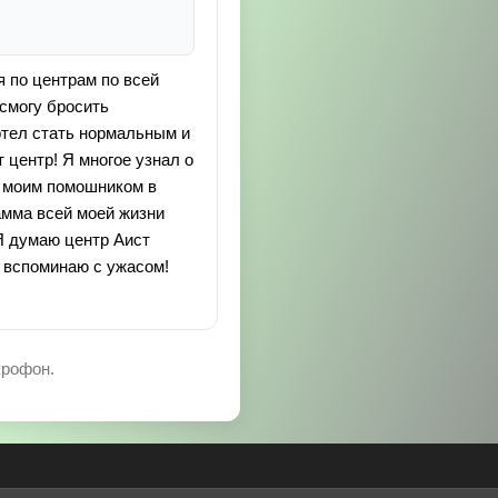
я по центрам по всей
 смогу бросить
хотел стать нормальным и
т центр! Я многое узнал о
л моим помошником в
амма всей моей жизни
Я думаю центр Аист
и вспоминаю с ужасом!
крофон.