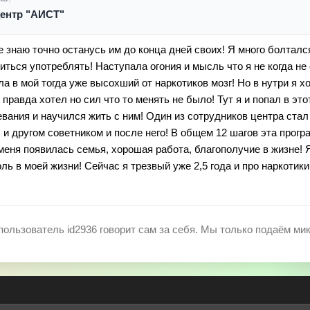
ентр "АИСТ"
е знаю точно останусь им до конца дней своих! Я много болталс
иться употреблять! Наступала огония и мысль что я не когда не
ла в мой тогда уже высохший от наркотиков мозг! Но в нутри я 
равда хотел но сил что то менять не было! Тут я и попал в это
вания и научился жить с ним! Один из сотрудников центра ста
 и другом советником и после него! В общем 12 шагов эта прогр
меня появилась семья, хорошая работа, благополучие в жизне! 
ль в моей жизни! Сейчас я трезвый уже 2,5 года и про наркотик
пользователь id2936 говорит сам за себя. Мы только подаём ми