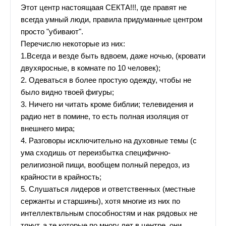
Этот центр настоящаая СЕКТА!!!, где правят не
всегда умный люди, правила придуманные центром
просто "убивают".
Перечислю некоторые из них:
1.Всегда и везде быть вдвоем, даже ночью, (кровати
двухяросные, в комнате по 10 человек);
2. Одеваться в более простую одежду, чтобы не
было видно твоей фигуры;
3. Ничего ни читать кроме библии; телевидения и
радио нет в помине, то есть полная изоляция от
внешнего мира;
4. Разговоры исключительно на духовные темы (с
ума сходишь от переизбытка специфично-
религиозной пищи, вообщем полный передоз, из
крайности в крайность;
5. Слушаться лидеров и ответственных (местные
сержанты и старшины), хотя многие из них по
интеллектвльным способностям и нак рядовых не
тянут, а те которые по многу лет в центре, они