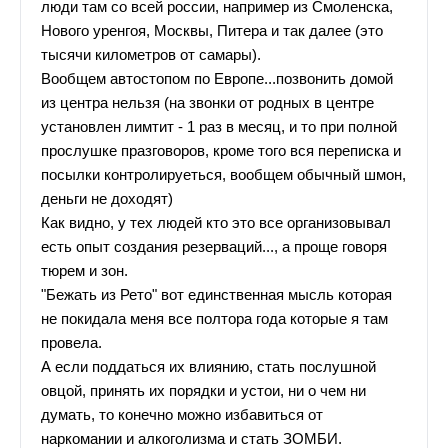
люди там со всей россии, например из Смоленска,
Нового уренгоя, Москвы, Питера и так далее (это
тысячи километров от самары).
Вообщем автостопом по Европе...позвонить домой
из центра нельзя (на звонки от родных в центре
установлен лимтит - 1 раз в месяц, и то при полной
прослушке празговоров, кроме того вся переписка и
посылки контролируеться, вообщем обычный шмон,
деньги не доходят)
Как видно, у тех людей кто это все организовывал
есть опыт создания резерваций..., а проще говоря
тюрем и зон.
"Бежать из Рето" вот единственная мысль которая
не покидала меня все полтора года которые я там
провела.
А если поддаться их влиянию, стать послушной
овцой, принять их порядки и устои, ни о чем ни
думать, то конечно можно избавиться от
наркомании и алкоголизма и стать ЗОМБИ.