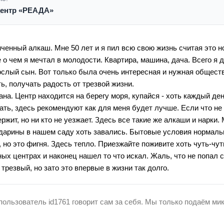
центр «РЕАДА»
нченный алкаш. Мне 50 лет и я пил всю свою жизнь считая это 
е о чем я мечтал в молодости. Квартира, машина, дача. Всего я
ослый сын. Вот только была очень интересная и нужная обществу
ь, получать радость от трезвой жизни.
ана. Центр находится на берегу моря, купайся - хоть каждый ден
ать, здесь рекомендуют как для меня будет лучше. Если что не 
ржит, но ни кто не уезжает. Здесь все такие же алкаши и нарки.
ндарины в нашем саду хоть завались. Бытовые условия нормаль
но это фигня. Здесь тепло. Приезжайте поживите хоть чуть-чут
ных центрах и наконец нашел то что искал. Жаль, что не попал 
трезвый, но зато это впервые в жизни так долго.
пользователь id1761 говорит сам за себя. Мы только подаём ми