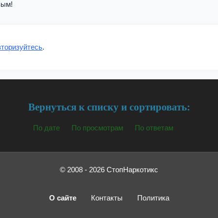
вым!
вторизуйтесь
.
Вернуться к списку и сортировать:
По дате
По просмотрам
По ответам
© 2008 - 2026 СтопНаркотикс
О сайте
Контакты
Политика