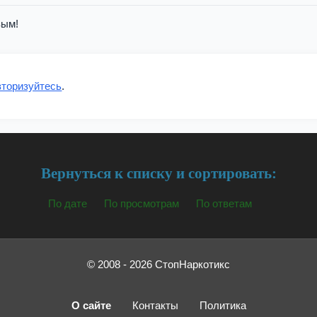
вым!
вторизуйтесь
.
Вернуться к списку и сортировать:
По дате
По просмотрам
По ответам
© 2008 - 2026 СтопНаркотикс
О сайте
Контакты
Политика