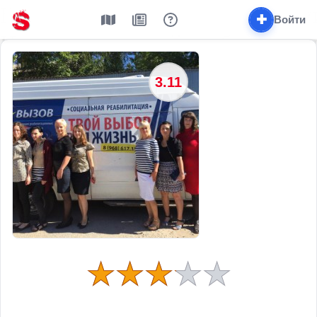
✚
Войти
3.11