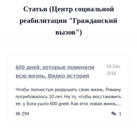
Ферганский пр-д, 7 корп.5
Телефон: 8 (800) 100-89-83
Статьи (Центр социальной
Анонимно и круглосуточно
реабилитации "Гражданский
Email: civil.challenge@yandex.ru
вызов")
18 Dec
600 дней, которые поменяли
2016
всю жизнь. Видео история
Чтобы полностью разрушить свою жизнь, Роману
потребовалось 10 лет. На то, чтобы восстановить
ее, у Бога ушло 600 дней. Как итог, новая жизнь,...
294
1