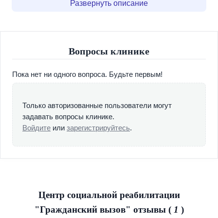
Развернуть описание
возможности проходить дорогостоящее лечение от
алкоголизма и наркомании в реабилитационном центре.
На восстановление к нам приезжают зависимые из
Москвы, Московской области, регионов России,
Вопросы клинике
получают свободу от вредных привычек и возвращаются
к нормальному образу жизни.
Пока нет ни одного вопроса. Будьте первым!
15 лет успешной работы и сотни спасенных жизней
являются прекрасным доказательством доступности и
Только авторизованные пользователи могут
эффективности нашей программы без медикаментозного
задавать вопросы клинике.
социального восстановления.
Войдите
или
зарегистрируйтесь
.
Реабилитация наркозависимых - это болезненный
процесс, который требует от родственников
материальных и психологических затрат. К сожалению,
не все имеют возможность отправить сына или мужа
наркомана в платный наркологический
Центр социальной реабилитации
реабилитационный центр.
"Гражданский вызов" отзывы (
1
)