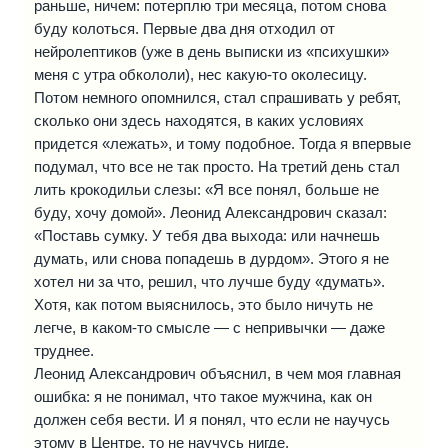
раньше, ничем: потерплю три месяца, потом снова
буду колоться. Первые два дня отходил от
нейролептиков (уже в день выписки из «психушки»
меня с утра обкололи), нес какую-то околесицу.
Потом немного опомнился, стал спрашивать у ребят,
сколько они здесь находятся, в каких условиях
придется «лежать», и тому подобное. Тогда я впервые
подумал, что все не так просто. На третий день стал
лить крокодильи слезы: «Я все понял, больше не
буду, хочу домой». Леонид Александрович сказал:
«Поставь сумку. У тебя два выхода: или начнешь
думать, или снова попадешь в дурдом». Этого я не
хотел ни за что, решил, что лучше буду «думать».
Хотя, как потом выяснилось, это было ничуть не
легче, в каком-то смысле — с непривычки — даже
труднее.
Леонид Александрович объяснил, в чем моя главная
ошибка: я не понимал, что такое мужчина, как он
должен себя вести. И я понял, что если не научусь
этому в Центре, то не научусь нигде.