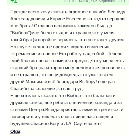
+1
14 лет назад /
05 September 2011
Прежде всего хочу сказать огромное спасибо Леониду
Александровичу и Карине Евсеевне за то,что вернули
мне брата! Страшно вспомнить каким он был до
"Выбора"(мне было стыдно и страшно,что у меня
такой брат)и порой не верилось ,что он станет другим.
Но спустя недолгое время я видела изменения
,стремление и главное Его работу над собой . Теперь
,мой братик снова с нами и я горжусь ,что у меня есть
старший брат,на которого могу положиться,поговорить
и не страшно ,что он рядом,ведь это уже совсем
другой Максим. и всё благодаря Выбору! ещё раз
Спасибо за спасение ,за ваш труд.
Еще хотелось сказать,что Выбор - это большая и
дружная семья, все ребята сплоченная команда и за
стенами Центра.Всегда приятно с ними встретиться и
поговорить и у них есть счастливое настоящее и
будущее.Спасибо Богу и Л.А. Сауте за это!
Olga