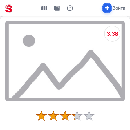
✚
Войти
3.38