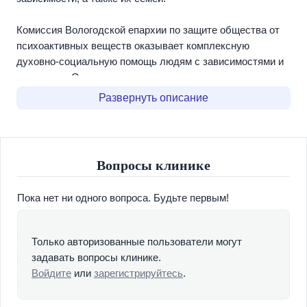
Комиссия Вологодской епархии по защите общества от
психоактивных веществ оказывает комплексную
духовно-социальную помощь людям с зависимостями и
их семьям. Основные направления: мотивационная и
консультационная поддержка (в том числе
Развернуть описание
созависимых), профилактика и духовное окормление
(подготовка к воцерковлению и участие в церковных
Таинствах). Комиссия также координирует программы
реабилитации в партнерских центрах.
Вопросы клинике
Консультации Комиссии и духовное попечение
Пока нет ни одного вопроса. Будьте первым!
бесплатны. Стоимость стационарной реабилитации в
партнерских центрах необходимо уточнять отдельно при
обращении.
Только авторизованные пользователи могут
задавать вопросы клинике.
Войдите
или
зарегистрируйтесь
.