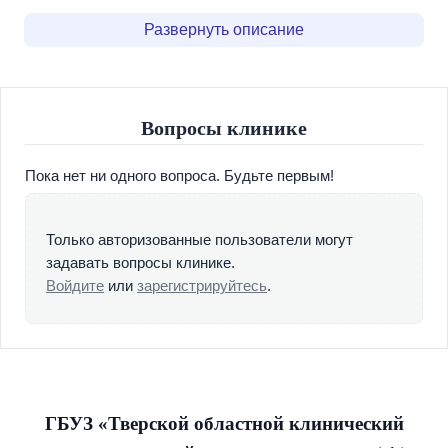
социальной работе), функционируют различные
Развернуть описание
подразделения: диспансерно-поликлиническое,
наркологическое (для оказания стационарной помощи),
отделение медико-психологической помощи детям и
подросткам, клинико-диагностическая лаборатория,
Вопросы клинике
отделение платных услуг. Наши сотрудники отличаются
неравнодушием, пациентоориентированностью и
Пока нет ни одного вопроса. Будьте первым!
философским отношением к человеческим слабостям и
изъянам.
Также мы проводим все виды медицинских
Только авторизованные пользователи могут
обследований, осмотров и освидетельствований,
задавать вопросы клинике.
связанных установлением фактов потребления
Войдите
или
зарегистрируйтесь
.
психоактивных веществ, наличия медицинских
противопоказаний к различным видам деятельности. В
лаборатории диспансера проводятся предварительные и
подтверждающие химико-токсикологические
исследования на более чем 6000 видов химических
веществ.
ГБУЗ «Тверской областной клинический
Администрация, диспансерно-поликлиническое