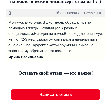
наркологический диспансер» отзывы (
1
)
отделение, наркологическое отделение, клинико-
диагностическая лаборатория и отделение медицинского
0
16 лет назад /
15 October 2009
освидетельствования на состояние опьянения находятся
в одном здании в микрорайоне "Южный".
Мой муж алкоголик.В диспансер обращались за
МЫ НАХОДИМСЯ ПО АДРЕСУ: 170043, г. Тверь, ул.
помощью трижды, каждый раз к разным
Королёва, д.10.
специалистам.Ни один не помог.В период лечения муж
не пил (2-3 месяца),потом срывался и начинал пить
ГЛАВНЫЙ ВРАЧ:
еще сильнее.Эффект сжатой пружины.Сейчас не
Кочегуров Вадим Вадимович
знаю к кому обратиться за помощью
Телефон: 8(4822) 72-13-40
Ирина Васильевна
Адрес: г. Тверь, ул. Королева, д. 10
График приема главного врача: еженедельно вторник
10:00 – 12:00, четверг 14:00 – 16:00
Оставьте свой отзыв — это важно!
E-mail: tverond@yandex.ru
ДИСПАНСЕРНО-ПОЛИКЛИНИЧЕСКОЕ ОТДЕЛЕНИЕ
(прием наркологических больных):
Написать отзыв
Заведующая отделением ТЕРЕХОВА ВИКТОРИЯ
ЛЕВОНОВНА