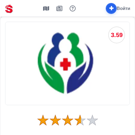
✚
Войти
3.59