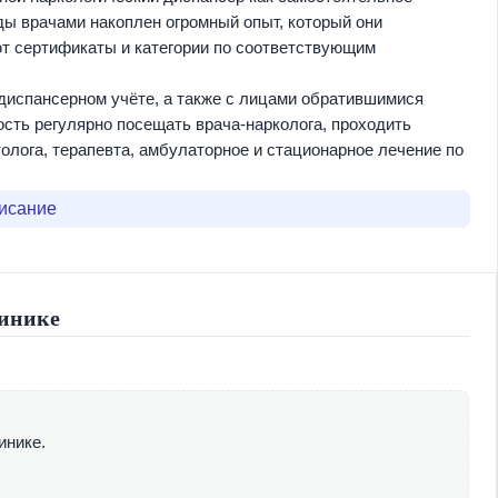
оды врачами накоплен огромный опыт, который они
ют сертификаты и категории по соответствующим
диспансерном учёте, а также с лицами обратившимися
ость регулярно посещать врача-нарколога, проходить
олога, терапевта, амбулаторное и стационарное лечение по
луги, получаемые такими пациентами, оказываются
дложить перечень платных услуг, в том числе и
писание
ми знаниям. Солидный опыт работы, который имеет
шие традиции отечественной медицины — залог
инике
).
инике.
й зависимости (включая реабилитационные программы и