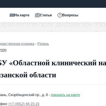
На карте
Статьи
Вопросы
дарственная клиника
-
Рязань
2320
У «Областной клинический на
занской области
язань, Скорбященский пр., д. 8 -
показать на карте
ефон:
(+7 (4912) 44-15-15