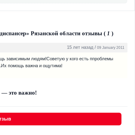
 оружием, управления транспортом, судебно-
испансер» Рязанской области отзывы (
1
)
15 лет назад /
09 January 2011
щь зависимым людям!Советую у кого есть ппроблемы
и.Их помощь важна и ощутима!
 — это важно!
тзыв