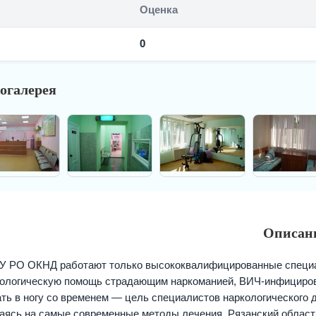
Оценка
0
огалерея
Описан
У РО ОКНД работают только высококвалифицированные специ
ологическую помощь страдающим наркоманией, ВИЧ-инфициров
ть в ногу со временем — цель специалистов наркологического д
аясь на самые современные методы лечения. Рязанский област