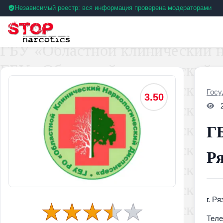
Независимый реестр: вся информация проверена модераторами
Госу
3.50
ГБ
Ря
г. Р
Тел