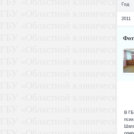
Год
2011
Фот
В ГБ
псих
Шага
опир