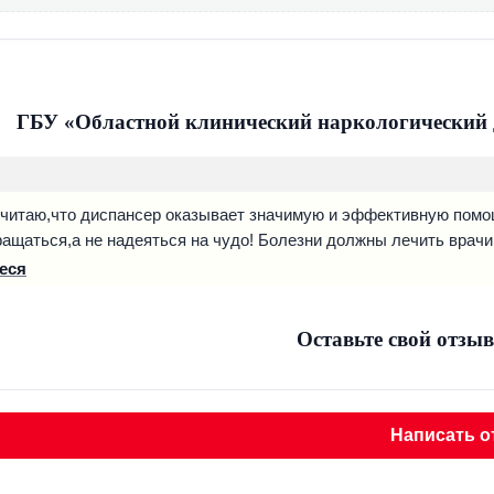
цинские освидетельствования и экспертизы (на право владения
ологическая экспертиза, обследование призывников).
ГБУ «Областной клинический наркологический д
считаю,что диспансер оказывает значимую и эффективную помо
ащаться,а не надеяться на чудо! Болезни должны лечить врач
еся
Оставьте свой отзыв
Написать о