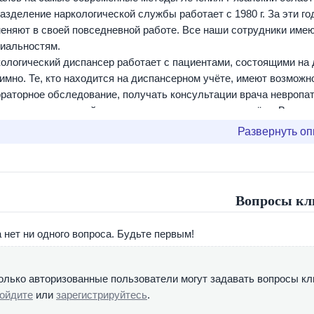
азделение наркологической службы работает с 1980 г. За эти г
еняют в своей повседневной работе. Все наши сотрудники име
иальностям.
ологический диспансер работает с пациентами, состоящими на 
имно. Те, кто находится на диспансерном учёте, имеют возможн
раторное обследование, получать консультации врача невропат
леванию, с дальнейшим снятием с диспансерного учёта. Все ус
латно. Решившим лечиться анонимно, наркодиспансер может пре
Развернуть о
ионарное лечение.
иалисты наркологического диспансера помогут вам всеми свои
нский наркологический диспансер, помноженный на самые луч
ственного лечения!
Вопросы кл
ансер предоставляет полный спектр наркологических услуг:
 нет ни одного вопроса. Будьте первым!
ложная наркологическая помощь (вывод из запоя, детоксикация
олько авторизованные пользователи могут задавать вопросы кл
ионарное и амбулаторное лечение алкогольной и наркотическо
ойдите
или
зарегистрируйтесь
.
рование).