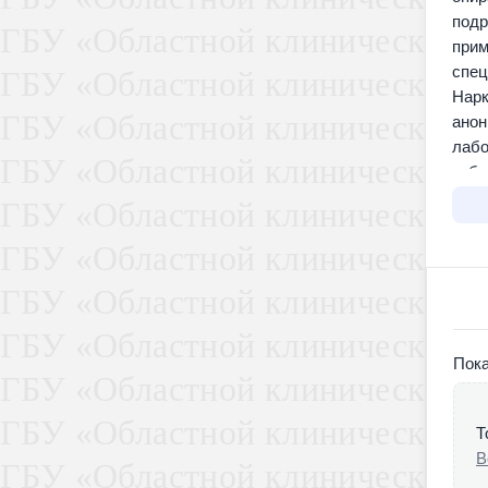
подр
прим
спец
Нарк
анон
лабо
забо
бесп
стац
Спец
Ряза
каче
Дисп
Пока
Неот
Т
Стац
В
коди