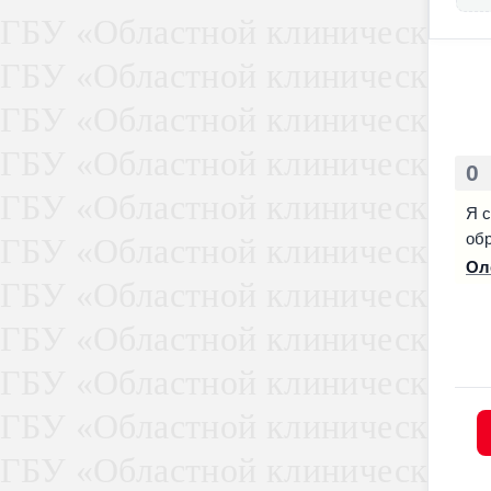
Меди
нарк
0
Я 
обр
Ол