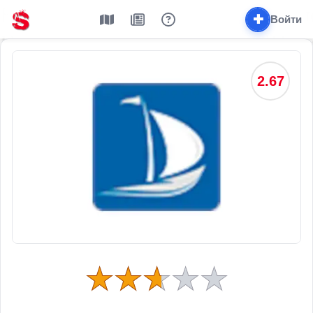
✚
Войти
2.67