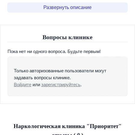
профессионализм. Все это в совокупности позволяет
Развернуть описание
рассчитывать на длительную и стойкую ремиссию,
которая вполне может продлиться и всю жизнь.
Также особенностью нашей наркологической клиники
Вопросы клинике
является индивидуальный подход к каждому пациенту. В
мире не существует универсальной программы лечения,
Пока нет ни одного вопроса. Будьте первым!
которая подходит для всех случаев и одинаково хорошо
работает. Именно поэтому от алкоголизма или
наркомании не может вылечить какое-то одно "чудо-
Только авторизованные пользователи могут
средство". Подбор плана лечения — это кропотливая и
задавать вопросы клинике.
ответственная работа. Она требует от врача
Войдите
или
зарегистрируйтесь
.
колоссальных знаний и опыта, а также работы в команде
с другими специалистами. Мы не просто подбираем
лучшую программу, но и готовы в любой момент ее
скорректировать, если что-то поменяется или
обнаружится, что есть другой, более удачный метод
работы.
Наркологическая клиника "Приоритет"