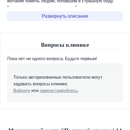
желание помочь людям, попавшим в страшную беду.
Каждая программа лечения разрабатывается
персонально для каждого пациента с учетом стажа
Развернуть описание
приема пагубных веществ, его психологических
особенностей, а так же материального достатка. Лечение
возможно как стационарное, так и амбулаторное. Наша
клиника работает круглосуточно, постоянно дежурит
Вопросы клинике
бригада высококвалифицированных врачей, всегда
готовых выехать на дом и оказать необходимую помощь.
Пока нет ни одного вопроса. Будьте первым!
Медицинский центр «Полинар» - это не только
множество хороших отзывов, теплых пожеланий бывших
пациентов, но так же и прямой путь для всех тех, кто
Только авторизованные пользователи могут
стремиться снова почувствовать вкус и радость
задавать вопросы клинике.
здорового образа жизни.
Войдите
или
зарегистрируйтесь
.