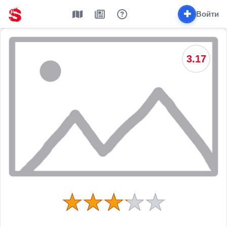
✚
Войти
3.17