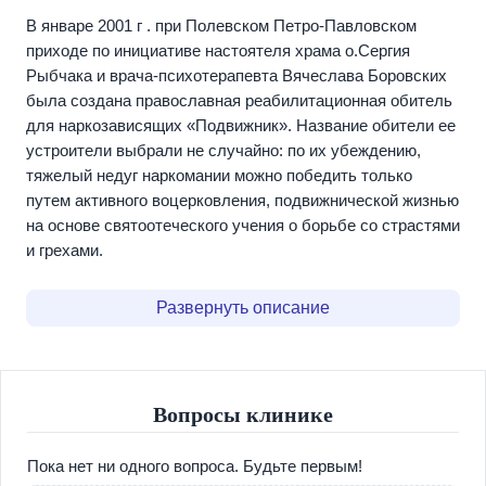
В январе 2001 г . при Полевском Петро-Павловском
приходе по инициативе настоятеля храма о.Сергия
Рыбчака и врача-психотерапевта Вячеслава Боровских
была создана православная реабилитационная обитель
для наркозависящих «Подвижник». Название обители ее
устроители выбрали не случайно: по их убеждению,
тяжелый недуг наркомании можно победить только
путем активного воцерковления, подвижнической жизнью
на основе святоотеческого учения о борьбе со страстями
и грехами.
В октябре 2000г. при храме был создан Попечительский
Развернуть описание
совет, куда вошли неравнодушные к проблеме
наркомании люди. Помещением, в котором
предполагалось разместить реабилитационный центр,
стало двухэтажное здание бывшего детского сада в 70-
Вопросы клинике
ти метрах от храма. Однако здание было передано
приходу в полуразрушенном состоянии: оно имело лишь
Пока нет ни одного вопроса. Будьте первым!
стены и крышу. По решению Попечительского совета в