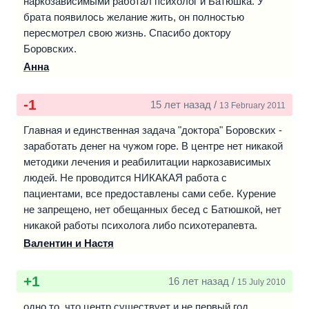
Отличие «Подвижника» от других реабилитационных
наркозависимыми работал психолог и Батюшка. У
центров в том, что он был создан при храме и под
брата появилось желание жить, он полностью
окормлением прихода. Это значит, что ребята на деле
пересмотрел свою жизнь. Спасибо доктору
включаются в полноценную церковную жизнь, участвуют
Боровских.
в приходских делах и событиях, оторвавшись от многих
Анна
соблазнов современного мира. Каждый день в обители
расписан по минутам: утренние и вечерние молитвы,
-1
15 лет назад /
13 February 2011
трудовое послушание, психотерапевтические занятия,
чтение святоотеческой литературы.
Главная и единственная задача "доктора" Боровских -
заработать денег на чужом горе. В центре нет никакой
Большое внимание уделяется трудовому воспитанию.
методики лечения и реабилитации наркозависимых
Многие реабилитанты, занимаясь ремонтом здания,
людей. Не проводится НИКАКАЯ работа с
освоили строительные специальности. Силами ребят
пациентами, все предоставлены сами себе. Курение
восстановлены системы отопления, водоснабжения и
не запрещено, нет обещанных бесед с Батюшкой, нет
канализация в помещении центра, произведен
никакой работы психолога либо психотерапевта.
капитальный ремонт внутренних комнат, построена баня.
Валентин и Настя
При центре работает столярная мастерская, сооружен
свой коптильный цех.
+1
16 лет назад /
15 July 2010
Каждый день в обители проходят занятия по
нравственно-ориентированной психотерапии. Один раз в
одно то, что центр существует и не первый год