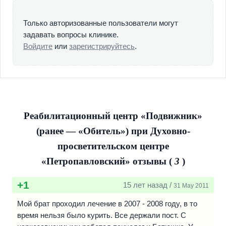
нескольких комнатах были сложены русские печки,
закуплена нехитрая мебель, и 25 января 2001 г . первые
Только авторизованные пользователи могут
шесть молодых людей поселились в обители, составили
задавать вопросы клинике.
ее общину и стали называться братьями.
Войдите
или
зарегистрируйтесь
.
Все ребята предварительно ознакомились с Уставом и
режимом жизни в обители. Режим жизни сразу был
установлен строгий, приближенный к монастырскому.
Отношения братьев с духовником о.Сергием, а также
персоналом обители, включая руководителя, старосту и
Реабилитационный центр «Подвижник»
благочинных, с первых дней начали выстраиваться на
(ранее — «Обитель») при Духовно-
основе послушания, - той христианской добродетели,
просветительском центре
что постепенно открывает для человека новые,
радостные чувства, связанные с победой над
«Петропавловский» отзывы (
3
)
самолюбием и гордыней. Строгость Устава, как считают
руководители реабилитационного центра, призвана не
+1
15 лет назад /
31 May 2011
подавлять, а воспитывать расслабленную личность
наркомана.
Мой брат проходил лечение в 2007 - 2008 году, в то
время нельзя было курить. Все держали пост. С