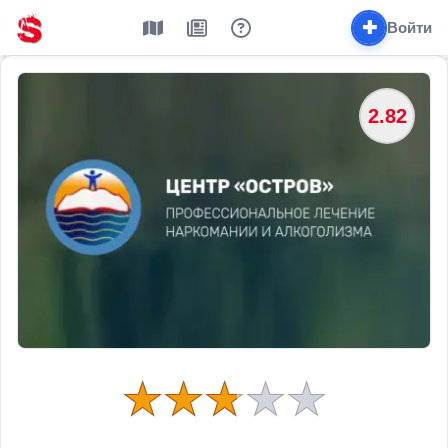
✚
Войти
2.82