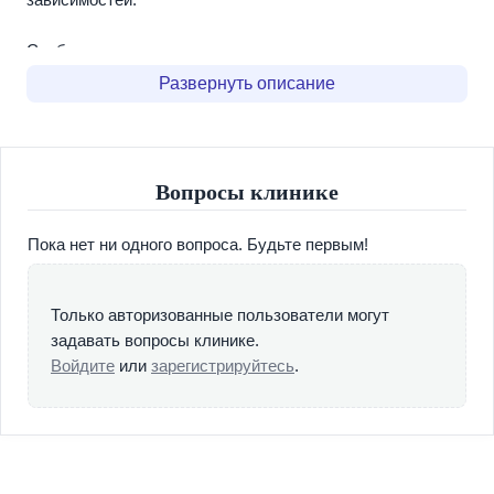
Сообщество рассматривается как среда, моделирующая
социально безопасные формы поведения, необходимые
Развернуть описание
для формирования у ее членов устойчивой морально-
нравственной ориентации и навыков ответственного
исполнения социальных ролей.
Вопросы клинике
Ценности программы центра «Остров»
Определяющим принципом работы реабилитационного
Пока нет ни одного вопроса. Будьте первым!
центра «Остров», является оказание профессиональной
помощи участникам программы ТС с опорой на
христианские ценности Православной Церкви
Только авторизованные пользователи могут
независимо от этнического происхождения, а также
задавать вопросы клинике.
тяжести проблемы.
Войдите
или
зарегистрируйтесь
.
В основании ценностной ориентации лежит взаимная
честность участников программы, личная
ответственность за взятые на себя обязательства и
процесс выздоровления.