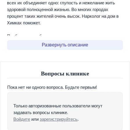
всех их объединяет одно: глупость и нежелание жить
здоровой полноценной жизнью. Во многих городах
процент таких жителей очень высок. Нарколог на дом в
Химках поможет.
Проблема усугубляется тем, что алкозависимые люди
очень неохотно идут на контакт с профильными
Развернуть описание
специалистами. Все дело в том, что зависимый человек
не считает себя больным – он думает, что легко может
бросить, завязать с пагубной привычкой.
Вопросы клинике
К сожалению это самообман, на который, очень часто,
поддаются и окружающие их люди – близкие
Пока нет ни одного вопроса. Будьте первым!
родственники, друзья, коллеги. В итоге, человек сам не
замечает того, как переступает черту, после которой
самостоятельно избавиться от проблемы практически
Только авторизованные пользователи могут
невозможно.
задавать вопросы клинике.
Войдите
или
зарегистрируйтесь
.
В такой ситуации крайне необходима поддержка со
стороны близких людей. Если член вашей семьи или