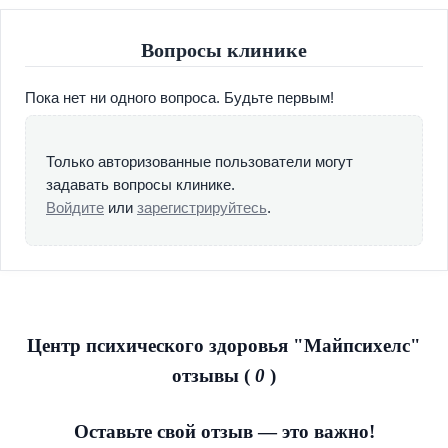
того, мы обладаем информацией о частных
психиатрических, наркологических клиниках,
Вопросы клинике
реабилитационных центрах Москвы и Московской
области.
Пока нет ни одного вопроса. Будьте первым!
Каждый, кто обратится к нам за анонимной помощью,
может быть уверен, что обязательно получит её, причём,
Только авторизованные пользователи могут
анонимно. Любой из нас может быть подвержен
задавать вопросы клинике.
заболеванию, мы входим в положение своих пациентов,
Войдите
или
зарегистрируйтесь
.
придерживаясь правил врачебной этики. Наши пациенты
индивидуальны, соответственно, каждому из них
разрабатывается личный план по выздоровлению. Мы
не ставим перед собой задачу обогатиться за Ваш счёт,
пациенты – это не инструмент для отчётности. Наша
основная цель – помочь всем нуждающимся, оказать им
Центр психического здоровья "Майпсихелс"
всю посильную помощь.
отзывы (
0
)
Наши опытные специалисты готовы дать грамотную
консультацию и подобрать план лечения в соответствие
Оставьте свой отзыв — это важно!