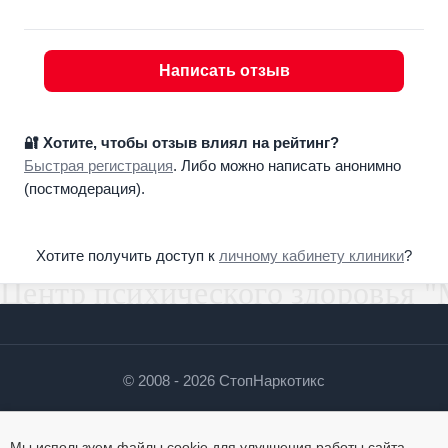
со стандартами оказания медицинской и
психологической помощи. Не откладывайте вопрос
здоровья на потом!
Написать отзыв
🔐 Хотите, чтобы отзыв влиял на рейтинг?
Быстрая регистрация
. Либо можно написать анонимно
(постмодерация).
Хотите получить доступ к
личному кабинету клиники
?
© 2008 - 2026 СтопНаркотикс
О сайте
Контакты
Политика
Мы используем файлы cookie для улучшения работы сайта.