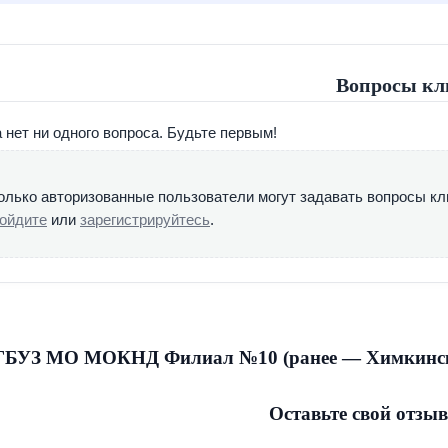
 - 14:00
одной
Вопросы кл
ление неотложной наркологической помощи Филиал №10
 нет ни одного вопроса. Будьте первым!
фон: +7 (495) 570-24-22
ик работы:
вс
олько авторизованные пользователи могут задавать вопросы кл
лосуточно
ойдите
или
зарегистрируйтесь
.
нет медицинского освидетельствования на состояние опьянени
с: Московская область, г. Химки, мкр. Левобережный, ул. Библи
ик работы:
вс
лосуточно
ГБУЗ МО МОКНД Филиал №10 (ранее — Химкински
Оставьте свой отзыв