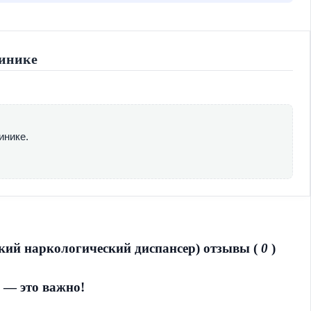
инике
инике.
я. Филиал №10
отечная, д.38
й наркологический диспансер) отзывы (
0
)
 — это важно!