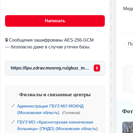
Меди
Написать
🔒 Сообщения зашифрованы AES-256-GCM
Пс
— безопасно даже в случае утечки базы.
https://lpu.zdrav.mosreg.ru/gbuz_mo_moskovskii_oblastnoi_klinicheskii_narkologicheskii_d/o_nas/clinics/dispansernopoliklinicheskoeotdelenie_filial_10_narkologiches
8
Филиалы и связанные центры
Администрация ГБУЗ МО МОКНД
Фот
(Московская область)
(Головная)
ГБУЗ МО «Красногорская клиническая
больница» (ПНДО) (Московская область)