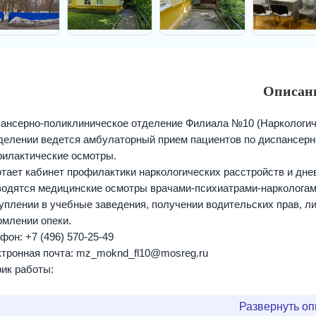
Описан
ансерно-поликлиническое отделение Филиала №10 (Наркологич
делении ведется амбулаторный прием пациентов по диспансер
илактические осмотры.
тает кабинет профилактики наркологических расстройств и дне
одятся медицинские осмотры врачами-психиатрами-наркологами
уплении в учебные заведения, получении водительских прав, л
млении опеки.
фон: +7 (496) 570-25-49
тронная почта: mz_moknd_fl10@mosreg.ru
ик работы:
пт
 - 20:00
Развернуть о