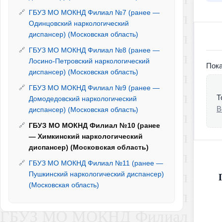
сб
ГБУЗ МО МОКНД Филиал №7 (ранее —
08:00
Одинцовский наркологический
вс
диспансер) (Московская область)
Вых
ГБУЗ МО МОКНД Филиал №8 (ранее —
Отде
Лосино-Петровский наркологический
Пока
Теле
диспансер) (Московская область)
Граф
ГБУЗ МО МОКНД Филиал №9 (ранее —
пн - 
Т
Домодедовский наркологический
Круг
В
диспансер) (Московская область)
ГБУЗ МО МОКНД Филиал №10 (ранее
Каби
— Химкинский наркологический
Адре
диспансер) (Московская область)
Граф
пн - 
ГБУЗ МО МОКНД Филиал №11 (ранее —
Круг
Пушкинский наркологический диспансер)
(Московская область)