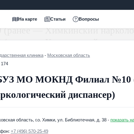
На карте
Статьи
Вопросы
дарственная клиника
-
Московская область
174
БУЗ МО МОКНД Филиал №10 (
ркологический диспансер)
овская область, г.о. Химки, ул. Библиотечная, д. 38 -
показать н
ефон:
+7 (496) 570-25-49