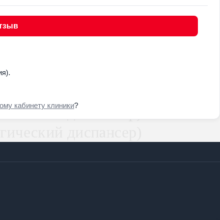
тзыв
я).
ому кабинету клиники
?