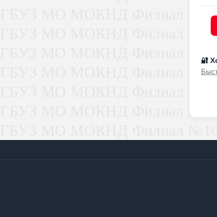
🔐 Х
Быст