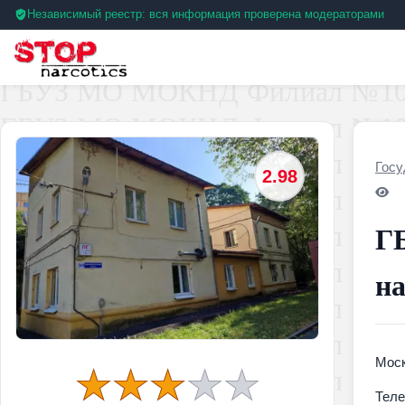
Независимый реестр: вся информация проверена модераторами
Госу
2.98
Г
на
Моск
Тел