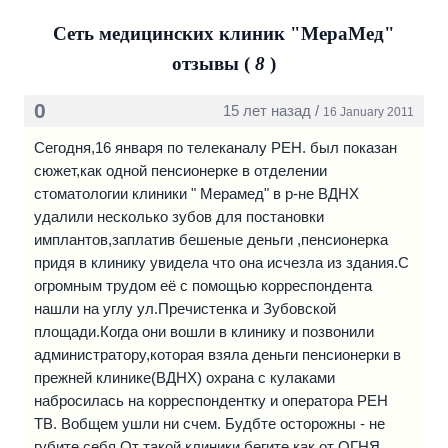
взаимодействие нервной системы, мышц, внутренних
органов и добиваться укрепления здоровья и излечения
Сеть медицинских клиник "МераМед"
заболеваний.
отзывы (
8
)
Метод нейро-имплантации:
0
15 лет назад /
16 January 2011
- Нейро-имплантация – это метод лечения антагонистами
опиатных рецепторов. Он успешно используется в США
Сегодня,16 января по телеканалу РЕН. был показан
уже десять лет, и очень хорошо зарекомендовал себя в
сюжет,как одной пенсионерке в отделении
наркологии. Механизм его действия следующий.
стоматологии клиники " Мерамед" в р-не ВДНХ
Некоторое время назад ученые синтезировали
удалили несколько зубов для постановки
специальные вещества, молекулы которых по своей
имплантов,заплатив бешеные деньги ,пенсионерка
структуре очень похожи на молекулы морфина. Однако
придя в клинику увидела что она исчезла из здания.С
они не вызывают наркотического опьянения, но при этом
огромным трудом её с помощью корреспондента
блокируют рецепторы, которые реагируют на морфин, и
нашли на углу ул.Пречистенка и Зубовской
делают их нечувствительными к наркотику. Если после
площади.Когда они вошли в клинику и позвонили
приема такого лекарства пациент все-таки принимает
администратору,которая взяла деньги пенсионерки в
наркотики, они не оказывают своего действия, и пациент
прежней клинике(ВДНХ) охрана с кулаками
не «выпадает» из программы лечения и реабилитации, у
набросилась на корреспондентку и оператора РЕН
него не наступает рецидива заболевания.
ТВ. Вобщем ушли ни счем. Будбте осторожны - не
губите себя.От такой клиники бегите как от ОГНЯ.