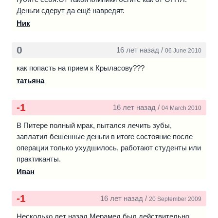
Но лекарства, блокирующие наркотик, необходимо было
Деньги сдерут да ещё навредят.
принимать раз в сутки, и до недавнего времени не
Ник
существовало препарата длительного действия. А если
этот препарат не принимался (например, пациент
0
16 лет назад /
06 June 2010
переставал его принимать – обманывал родственников и
сам себе его отменял), то после приема наркотика весь
как попасть на прием к Крыласову???
процесс лечения необходимо было начинать сначала.
татьяна
-1
16 лет назад /
04 March 2010
В Питере полный мрак, пытался лечить зубы,
заплатил бешенные деньги в итоге состояние после
операции только ухудшилось, работают студенты или
практиканты.
Иван
-1
16 лет назад /
20 September 2009
Несколько лет назад Мерамед был действительно