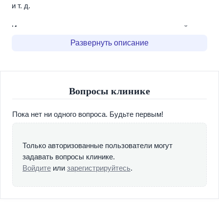
и т. д.
Индивидуальная психотерапия, с помощью которой
возможно решить многие проблемы человека, которые
Развернуть описание
привели его к сегодняшнему состоянию. Психотерапия
поможет справиться со страхами, зародившимися еще в
детстве и появившимся в процессе жизни.
Вопросы клинике
Массаж - стимулирует отток венозной крови, что
способствует уменьшению отеков, застойных явлений.
Пока нет ни одного вопроса. Будьте первым!
Массаж благотворно влияет на сердечно-сосудистую
систему. Под воздействием массажа возрастает
электрическая активность мышц, меняются их упруго-
Только авторизованные пользователи могут
вязкие свойства, активизируются окислительно-
задавать вопросы клинике.
восстановительные процессы, повышается газообмен,
Войдите
или
зарегистрируйтесь
.
увеличивается выделение углекислого газа, азота.
Аутогенная тренировка представляет собой набор
упражнений, позволяющих контролировать и направлять