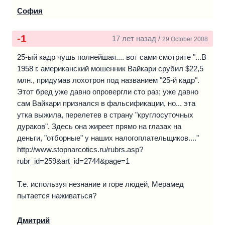
София
-1
17 лет назад /
29 October 2008
25-ый кадр чушь полнейшая.... вот сами смотрите "...В
1958 г. американский мошенник Вайкари срубил $22,5
млн., придумав лохотрон под названием "25-й кадр".
Этот бред уже давно опровергли сто раз; уже давно
сам Вайкари признался в фальсификации, но... эта
утка выжила, перелетев в страну "круглосуточных
дураков". Здесь она жиреет прямо на глазах на
деньги, "отборные" у наших налогоплательщиков...."
http://www.stopnarcotics.ru/rubrs.asp?
rubr_id=259&art_id=2744&page=1
Т.е. используя незнание и горе людей, Мерамед
пытается наживаться?
Дмитрий