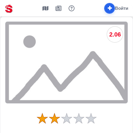
✚
Войти
2.06