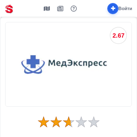
✚
Войти
2.67