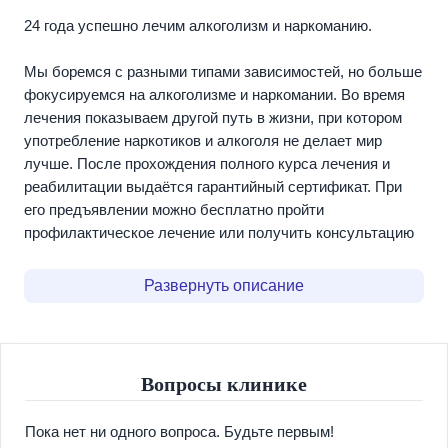
24 года успешно лечим алкоголизм и наркоманию.
Мы боремся с разными типами зависимостей, но больше
фокусируемся на алкоголизме и наркомании. Во время
лечения показываем другой путь в жизни, при котором
употребление наркотиков и алкоголя не делает мир
лучше. После прохождения полного курса лечения и
реабилитации выдаётся гарантийный сертификат. При
его предъявлении можно бесплатно пройти
профилактическое лечение или получить консультацию
психолога.
Развернуть описание
Лечение начинается с первого дня нахождения в
стационаре.
За долгую практику нашей работы, мы справлялись с
Вопросы клинике
самыми тяжелыми ситуациями, не теряйте драгоценное
время! На начальном этапе купируются симптомы
Пока нет ни одного вопроса. Будьте первым!
интоксикации, ломки, проводится обследование и взятие