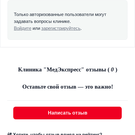
анализов для дальнейшего составления схемы ведения
пациента. Второй важный этап – решение
Только авторизованные пользователи могут
психологических проблем и адаптация к социальной
задавать вопросы клинике.
жизни.
Войдите
или
зарегистрируйтесь
.
Не последнюю роль в прохождении терапии играет
полная изоляция, что позволяет отстраниться от
бытовых проблем и сконцентрироваться на своем
здоровье. Главным преимуществом стационарного
лечения наркомании является индивидуальный подход.
Клиника "МедЭкспресс" отзывы (
0
)
Круглосуточное наблюдение со стороны медицинского
персонала позволяет исключить возможность повторного
Оставьте свой отзыв — это важно!
рецидива, вовремя реагировать на изменения в
состоянии больного и постоянно корректировать схему
терапии для эффективности восстановления.
Написать отзыв
Клиника "МедЭкспресс" использует комплекс методов
для лечения наркозависимости. Команда
высококвалифицированных специалистов, состоящая из
🔐 Хотите, чтобы отзыв влиял на рейтинг?