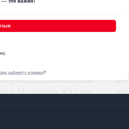
 — это важно!
тзыв
я).
ому кабинету клиники
?