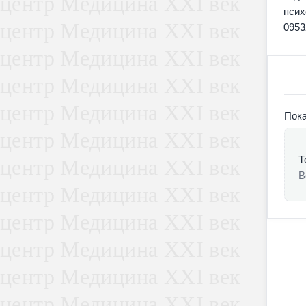
псих
0953
Пока
Т
В