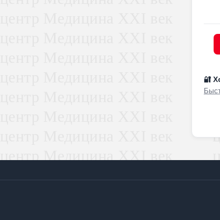
🔐 Х
Быст