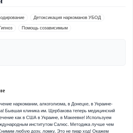
и
одирование
Детоксикация наркоманов УБОД
Гипноз
Помощь созависимым
ие
чение наркомании, алкоголизма, в Донецке, в Украине-
ина! Бывшая клиника им. Щербакова теперь медицинский
лечение как в США в Украине, в Макеевке! Используем
еждународным институтом Салюс. Методика лучше чем
Снимим любую дозу, ломку. Это не пиар ход! Окажем