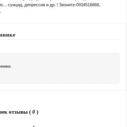
. , суицид, депрессия и др. ! Звоните-0934516868,
.
инике
инике.
век отзывы (
0
)