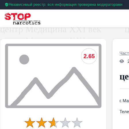
Независимый реестр: вся информация проверена модераторами
Част
2.65
це
г. М
Тел