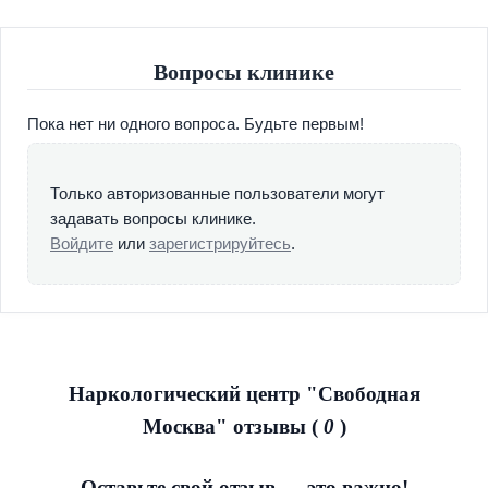
Когда нужна экстренная помощь и счет идет на минуты,
большую роль играет месторасположение центра
помощи алкоголикам и наркоманам в Москве. Наша
Вопросы клинике
клиника расположилась в центре столицы, чтобы как
можно быстрее приехать к Вам и Вашим близким на
Пока нет ни одного вопроса. Будьте первым!
помощь, оказать все виды лечения наркомании,
алкоголизма и игромании.
Только авторизованные пользователи могут
Мы предлагаем 2 вида лечения зависимостей — на дому
задавать вопросы клинике.
и в стационаре. Наш стационар оборудован всем
Войдите
или
зарегистрируйтесь
.
необходимым для комфортной жизни пациентов. В
отличие от государственных учреждений мы с
уважением и пониманием подходим к работе с
алкозависимыми и наркоманами. Специалисты нашего
наркологического центра доказали на деле умение
работать даже с самыми сложными и на первый взгляд
Наркологический центр "Свободная
безвыходными случаями.
Москва" отзывы (
0
)
Мы гарантируем, что Вы не вернетесь к употреблению
психоактивных веществ и спиртных напитков при
Оставьте свой отзыв — это важно!