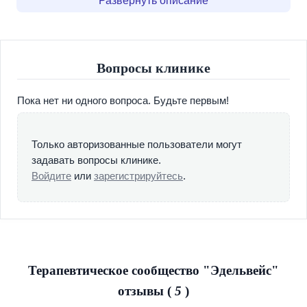
Развернуть описание
всем необходимым требованиям в вопросе лечения
наркомании, алкоголизма и игромании. Позвонив нам по
телефону, мы ответим на все интересующие вас
вопросы и скорее всего, пригласим вас на бесплатную,
Вопросы клинике
анонимную консультацию, ведь когда вопрос касается
жизни и смерти нельзя ограничиваться телефонным
Пока нет ни одного вопроса. Будьте первым!
разговором. Во время консультации вы можете получить
полную информацию о наркомании, ее симптомах, о
механизмах развития этого смертельного заболевания и
Только авторизованные пользователи могут
существующих способах его лечения. Мы поможем вам
задавать вопросы клинике.
подобрать необходимую модель лечения. В случае
Войдите
или
зарегистрируйтесь
.
недостаточного желания выздоравливать у самого
зависимого, поможем вам выбрать такую модель
поведения, чтобы замотивировать его на изменения в
своей жизни.
Терапевтическое сообщество "Эдельвейс"
отзывы (
5
)