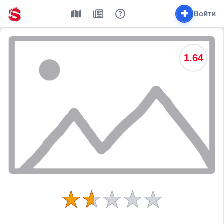
✚
Войти
1.64