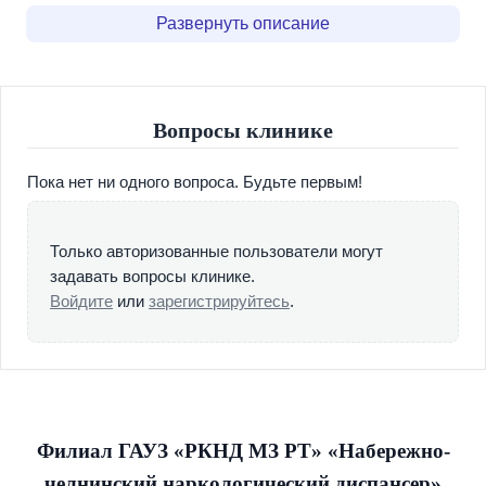
1. Круглосуточный стационар
Развернуть описание
2. Острое отделение (Отделение №1): Оказание
неотложной помощи и проведение детоксикации (вывод
из запоя, снятие ломки).
3. Реабилитационный центр «Возвращение» (Отделение
Вопросы клинике
№2): Длительные программы медико-социальной
реабилитации для лечения алкоголизма и наркомании.
Пока нет ни одного вопроса. Будьте первым!
4. Амбулаторно-реабилитационное отделение
5. Психологическая служба: Индивидуальные и
групповые консультации, патопсихологическое
Только авторизованные пользователи могут
обследование.
задавать вопросы клинике.
6. Поликлиника: Плановый и экстренный амбулаторный
Войдите
или
зарегистрируйтесь
.
приём врачей психиатров-наркологов и психотерапевтов
(диагностика, консультации, назначение лечения).
7. Проведение лечебных процедур: Кодирование,
поддерживающая терапия, психотерапия (могут
проводиться как на платной, так и на бесплатной
основе).
Филиал ГАУЗ «РКНД МЗ РТ» «Набережно-
8. Кабинет медицинского освидетельствования:
челнинский наркологический диспансер»