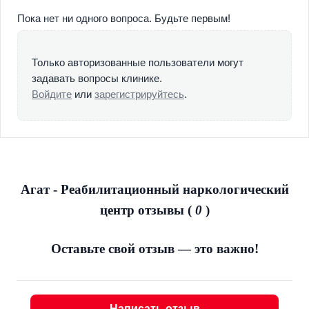
пациентов лечение наркомании таким способом - это
Пока нет ни одного вопроса. Будьте первым!
единственный шанс не просто избавиться от
зависимости, которая быстро приводит к деградации и
летальному исходу, а навсегда забыть о своей
Только авторизованные пользователи могут
проблеме, свести к минимуму все шансы появления
задавать вопросы клинике.
рецидивов заболевания.
Войдите
или
зарегистрируйтесь
.
Для максимально эффективной реабилитации в нашем
центре лечения алкоголизма и наркомании «Агат»
применяется программа 12 шагов, метод
терапевтического сообщества (ТС), а также
профессиональное психологическое консультирование,
что позволяет как самому зависимому, так и членам его
Агат - Реабилитационный наркологический
семьи, вернуться к нормальной жизни, обрести радость и
центр отзывы (
0
)
счастье.
Оставьте свой отзыв — это важно!
Написать отзыв