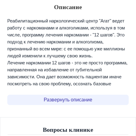
Описание
Реабилитационный наркологический центр "Агат" ведет
работу с наркоманами и алкоголиками, используя в том
числе, программу лечения наркомании - "12 шагов". Это
подход к лечению наркомании и алкоголизма,
признанный во всем мире: с ее помощью уже миллионы
людей изменили к лучшему свою жизнь.
Лечение наркомании 12 шагов - это не просто программа,
направленная на избавление от губительной
зависимости. Она дает возможность пациентам иначе
посмотреть на свою проблему, осознать базовые
жизненные ценности, изменить внутреннее восприятие
себя и окружающего мира.
Развернуть описание
Основная "отправная точка" в лечении наркомании по
программе 12 шагов заключается в признании своего
истинного положения, готовности получить помощь,
изменении мышления и поступков и помощи другим,
Вопросы клинике
таким же страдающим от наркомании, людям.Для многих