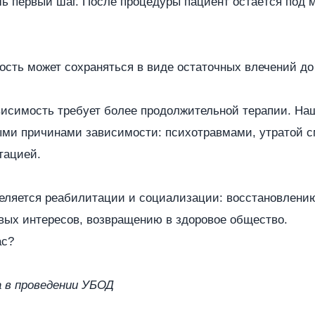
ь первый шаг. После процедуры пациент остаётся под
сть может сохраняться в виде остаточных влечений до 
висимость требует более продолжительной терапии. На
ыми причинами зависимости: психотравмами, утратой 
тацией.
еляется реабилитации и социализации: восстановлен
вых интересов, возвращению в здоровое общество.
ас?
 в проведении УБОД