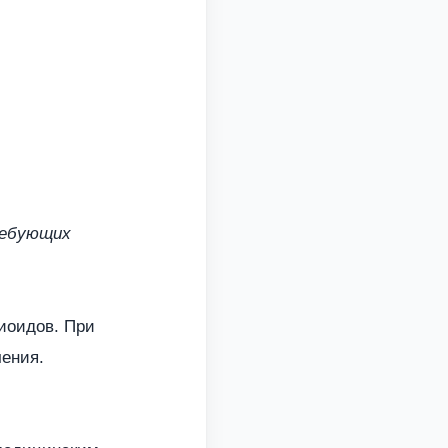
ребующих
иоидов. При
ения.