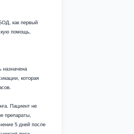
БОД, как первый
скую помощь,
ь назначена
икации, которая
асов.
нга. Пациент не
ые препараты,
чение 5 дней после
снижает риск