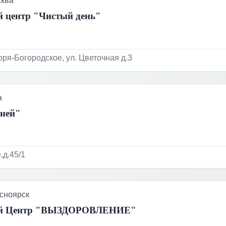
ква
 центр "Чистый день"
оря-Богородское, ул. Цветочная д.3
а
еней"
,д.45/1
сноярск
ый Центр "ВЫЗДОРОВЛЕНИЕ"