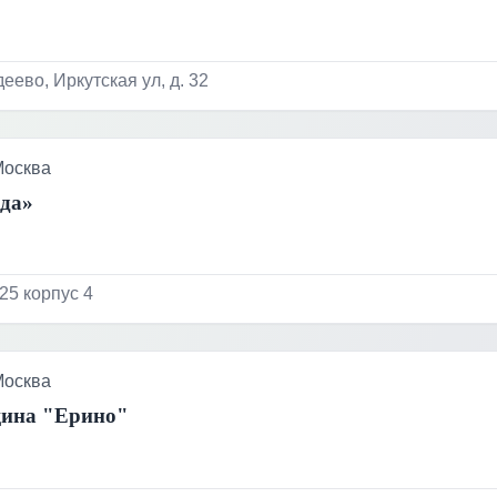
еево, Иркутская ул, д. 32
Москва
жда»
25 корпус 4
Москва
щина "Ерино"