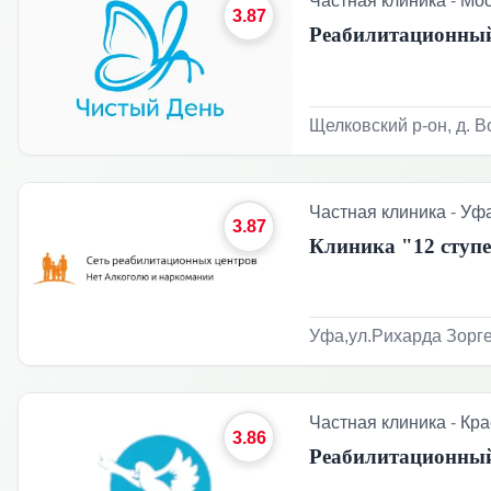
Частная клиника
-
Мос
3.87
Реабилитационный
Щелковский р-он, д. В
Частная клиника
-
Уф
3.87
Клиника "12 ступ
Уфа,ул.Рихарда Зорге
Частная клиника
-
Кра
3.86
Реабилитационн