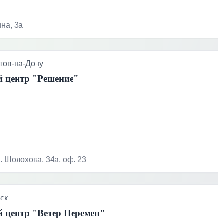
ина, 3а
тов-на-Дону
 центр "Решение"
. Шолохова, 34а, оф. 23
ск
 центр "Ветер Перемен"